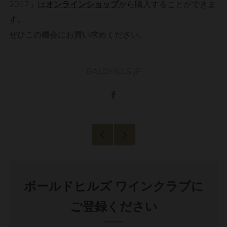
2017」は
オンラインショップ
から購入することができま
す。
ぜひこの機会にお買い求めください。
BALDHILLS JP
Facebook
過
新
去
し
の
い
ボールドヒルズ ワインクラブに
投
投
ご登録ください
稿
稿