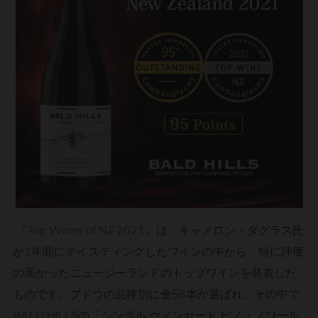
『Top Wines of NZ 2021』は、キャメロン・ダグラス氏
が1年間にテイスティングしたワインの中から、特に評価
の高かったニュージーランドのトップワインを発表した
ものです。ブドウの品種別に全56本が選ばれ、その中で
BALD HILLSの「シングル ヴィンヤード ピノ・ノワール