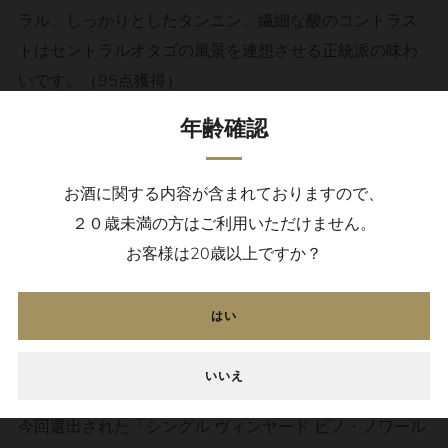
ラル、しっかりとしたタンニン、繊細な酸のコントラス
トはセントラルオタゴの風景を連想させる正統派の味わ
いです。（95点獲得）
年齢確認
Aromas of Central Otago landscape with a rocky mineral
and dried herb lift contrasted by a core of raspberry and
お酒に関する内容が含まれておりますので、
dark plum, black cherry and myriad dried herbs. Intensely
２０歳未満の方はご利用いただけません。
flavoured, firm chalky tannins and fine acidity line.
お客様は20歳以上ですか？
（Outstanding／95 Points）
はい
https://www.camdouglasms.com/reviews/2021/12/1/bal
hills-single-vineyard-pinot-noir-2017-central-otago
いいえ
今回選出された「シングル ヴィンヤード ピノ・ノワール